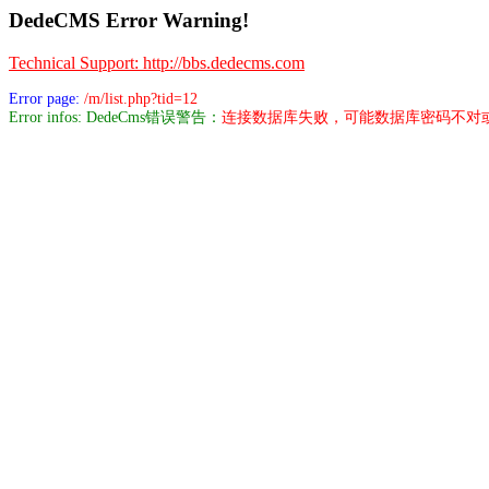
DedeCMS Error Warning!
Technical Support: http://bbs.dedecms.com
Error page:
/m/list.php?tid=12
Error infos: DedeCms错误警告：
连接数据库失败，可能数据库密码不对