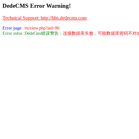
DedeCMS Error Warning!
Technical Support: http://bbs.dedecms.com
Error page:
/m/view.php?aid=86
Error infos: DedeCms错误警告：
连接数据库失败，可能数据库密码不对